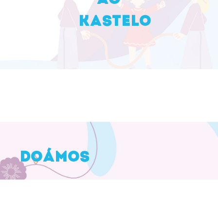
AO
KASTELO
DOÁMOS
€21.655,25