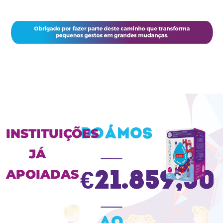
INSTITUIÇÕES
DOÁMOS
JÁ
APOIADAS
€21.859,50